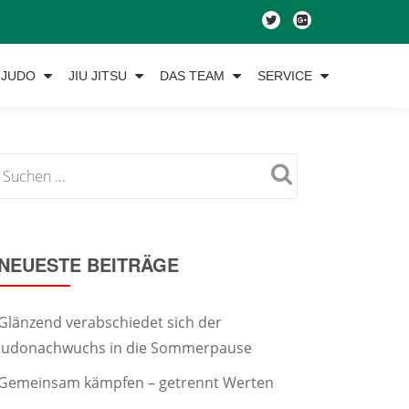
fa-
fa-
twitter
google-
plus-
JUDO
JIU JITSU
DAS TEAM
SERVICE
square
NEUESTE BEITRÄGE
Glänzend verabschiedet sich der
Judonachwuchs in die Sommerpause
Gemeinsam kämpfen – getrennt Werten