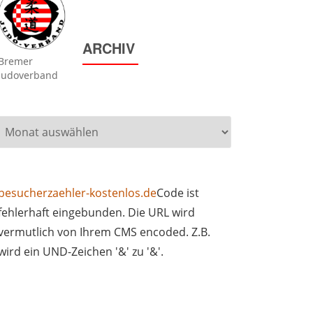
ARCHIV
Bremer
Judoverband
Archiv
besucherzaehler-kostenlos.de
Code ist
fehlerhaft eingebunden. Die URL wird
vermutlich von Ihrem CMS encoded. Z.B.
wird ein UND-Zeichen '&' zu '&'.