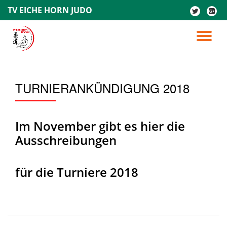
TV EICHE HORN JUDO
fa-
fa-
twitter
google
Skip
plus-
to
TO
square
content
NA
TURNIERANKÜNDIGUNG 2018
Im November gibt es hier die
Ausschreibungen
für die Turniere 2018