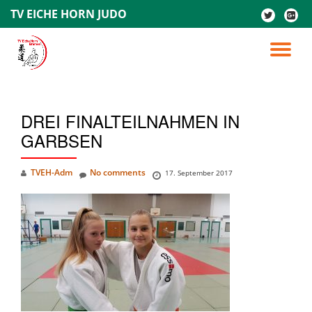
TV EICHE HORN JUDO
fa-
fa-
twitter
google
Skip
plus-
to
TO
square
content
NA
DREI FINALTEILNAHMEN IN
GARBSEN
TVEH-Adm
No comments
17. September 2017