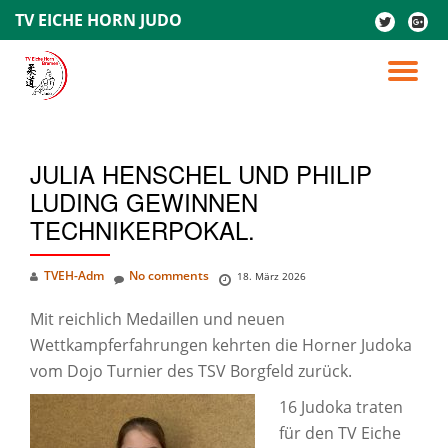
TV EICHE HORN JUDO
fa-
fa-
twitter
google
Skip
plus-
to
TO
square
content
NA
JULIA HENSCHEL UND PHILIP
LUDING GEWINNEN
TECHNIKERPOKAL.
TVEH-Adm
No comments
18. März 2026
Mit reichlich Medaillen und neuen
Wettkampferfahrungen kehrten die Horner Judoka
vom Dojo Turnier des TSV Borgfeld zurück.
16 Judoka traten
für den TV Eiche