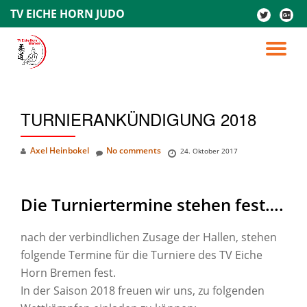
TV EICHE HORN JUDO
fa-
fa-
twitter
google
Skip
plus-
to
TO
square
content
NA
TURNIERANKÜNDIGUNG 2018
Axel Heinbokel
No comments
24. Oktober 2017
Die Turniertermine stehen fest….
nach der verbindlichen Zusage der Hallen, stehen
folgende Termine für die Turniere des TV Eiche
Horn Bremen fest.
In der Saison 2018 freuen wir uns, zu folgenden