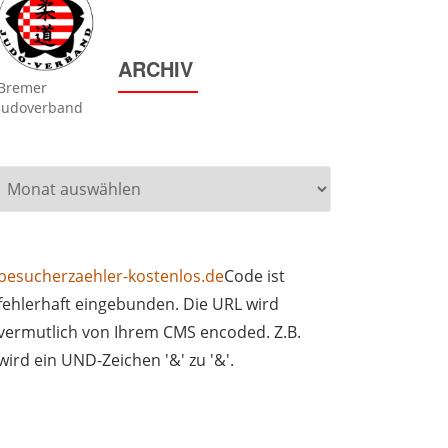
ARCHIV
Bremer
Judoverband
Archiv
besucherzaehler-kostenlos.de
Code ist
fehlerhaft eingebunden. Die URL wird
vermutlich von Ihrem CMS encoded. Z.B.
wird ein UND-Zeichen '&' zu '&'.