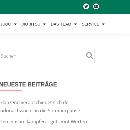
fa-
fa-
twitter
google-
plus-
JUDO
JIU JITSU
DAS TEAM
SERVICE
square
NEUESTE BEITRÄGE
Glänzend verabschiedet sich der
Judonachwuchs in die Sommerpause
Gemeinsam kämpfen – getrennt Werten