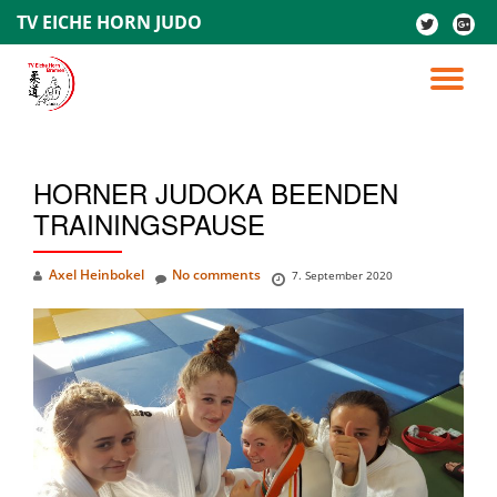
TV EICHE HORN JUDO
fa-
fa-
twitter
google
Skip
plus-
to
TO
square
content
NA
HORNER JUDOKA BEENDEN
TRAININGSPAUSE
Axel Heinbokel
No comments
7. September 2020