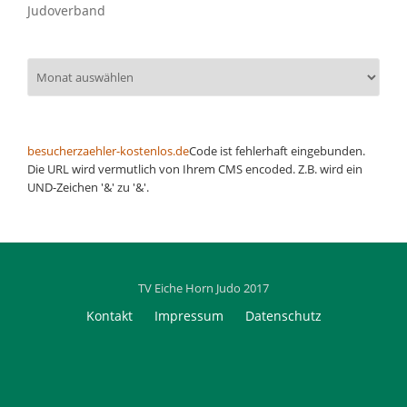
Judoverband
Archiv
besucherzaehler-kostenlos.de
Code ist fehlerhaft eingebunden.
Die URL wird vermutlich von Ihrem CMS encoded. Z.B. wird ein
UND-Zeichen '&' zu '&'.
TV Eiche Horn Judo 2017
Secondary
Kontakt
Impressum
Datenschutz
Menu