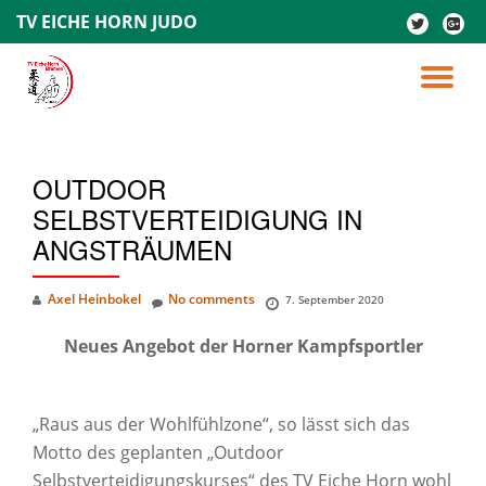
TV EICHE HORN JUDO
fa-
fa-
twitter
google
Skip
plus-
to
TO
square
content
NA
OUTDOOR
SELBSTVERTEIDIGUNG IN
ANGSTRÄUMEN
Axel Heinbokel
No comments
7. September 2020
Neues Angebot der Horner Kampfsportler
„Raus aus der Wohlfühlzone“, so lässt sich das
Motto des geplanten „Outdoor
Selbstverteidigungskurses“ des TV Eiche Horn wohl